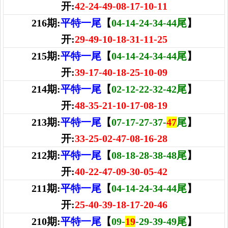
开:
42-24-49-08-17-10-11
216期:
平特一尾
【
04-14-24-34-44尾
】
开:
29-49-10-18-31-11-25
215期:
平特一尾
【
04-14-24-34-44尾
】
开:
39-17-40-18-25-10-09
214期:
平特一尾
【
02-12-22-32-42尾
】
开:
48-35-21-10-17-08-19
213期:
平特一尾
【
07-17-27-37-
47
尾
】
开:
33-25-02-47-08-16-28
212期:
平特一尾
【
08-18-28-38-48尾
】
开:
40-22-47-09-30-05-42
211期:
平特一尾
【
04-14-24-34-44尾
】
开:
25-40-39-18-17-20-46
210期:
平特一尾
【
09-
19
-29-39-49尾
】