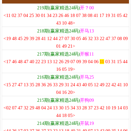
219期(赢家精选24码)
开？00
<11 02 37 04 25 30 01 34 23 26 46 18 07 38 08 41 17 19 31 05 42
43 10 48>
218期(赢家精选24码)
开马13
<19 48 45 29 39 28 41 12 44 27 07 30 05 46 32 33 22 47 37 08 09
01 49 21>
217期(赢家精选24码)
开猴11
<17 46 48 47 40 22 23 13 12 26 29 07 09 39 04 06
11
03 31 15 44
16 05 19>
216期(赢家精选24码)
开马25
<15 27 47 13 35 28 36 26 33 29 31 24 43 40 05 12 49 22 42 41 10
04 16 20>
215期(赢家精选24码)
开狗09
<02 07 47 32 29 48 04 24 13 30 15 34 33 28 37 23 42 10 19 14 03
44 18 05>
214期(赢家精选24码)
开鼠19
<44 26 17 02 37 36 27 32 22 13 18 40 21 49 07 12 42 09 35 14 06