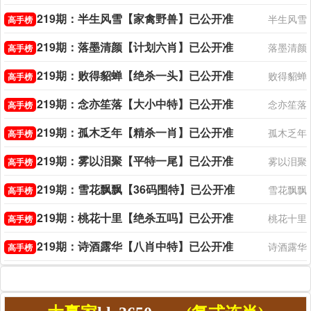
219期：半生风雪【家禽野兽】已公开准
半生风雪
高手榜
219期：落墨清颜【计划六肖】已公开准
落墨清颜
高手榜
219期：败得貂蝉【绝杀一头】已公开准
败得貂蝉
高手榜
219期：念亦笙落【大小中特】已公开准
念亦笙落
高手榜
219期：孤木乏年【精杀一肖】已公开准
孤木乏年
高手榜
219期：雾以泪聚【平特一尾】已公开准
雾以泪聚
高手榜
219期：雪花飘飘【36码围特】已公开准
雪花飘飘
高手榜
219期：桃花十里【绝杀五吗】已公开准
桃花十里
高手榜
219期：诗酒露华【八肖中特】已公开准
诗酒露华
高手榜