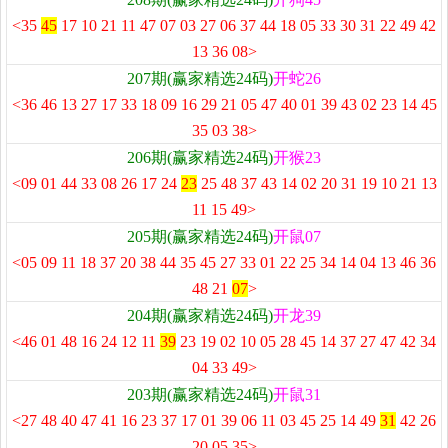
<35
45
17 10 21 11 47 07 03 27 06 37 44 18 05 33 30 31 22 49 42
13 36 08>
207期(赢家精选24码)
开蛇26
<36 46 13 27 17 33 18 09 16 29 21 05 47 40 01 39 43 02 23 14 45
35 03 38>
206期(赢家精选24码)
开猴23
<09 01 44 33 08 26 17 24
23
25 48 37 43 14 02 20 31 19 10 21 13
11 15 49>
205期(赢家精选24码)
开鼠07
<05 09 11 18 37 20 38 44 35 45 27 33 01 22 25 34 14 04 13 46 36
48 21
07
>
204期(赢家精选24码)
开龙39
<46 01 48 16 24 12 11
39
23 19 02 10 05 28 45 14 37 27 47 42 34
04 33 49>
203期(赢家精选24码)
开鼠31
<27 48 40 47 41 16 23 37 17 01 39 06 11 03 45 25 14 49
31
42 26
20 05 35>