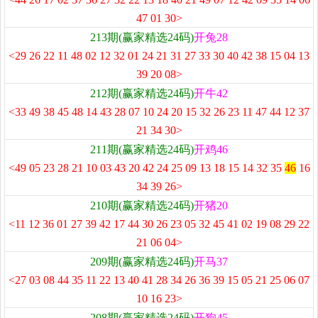
47 01 30>
213期(赢家精选24码)
开兔28
<29 26 22 11 48 02 12 32 01 24 21 31 27 33 30 40 42 38 15 04 13
39 20 08>
212期(赢家精选24码)
开牛42
<33 49 38 45 48 14 43 28 07 10 24 20 15 32 26 23 11 47 44 12 37
21 34 30>
211期(赢家精选24码)
开鸡46
<49 05 23 28 21 10 03 43 20 42 24 25 09 13 18 15 14 32 35
46
16
34 39 26>
210期(赢家精选24码)
开猪20
<11 12 36 01 27 39 42 17 44 30 26 23 05 32 45 41 02 19 08 29 22
21 06 04>
209期(赢家精选24码)
开马37
<27 03 08 44 35 11 22 13 40 41 28 34 26 36 39 15 05 21 25 06 07
10 16 23>
208期(赢家精选24码)
开狗45