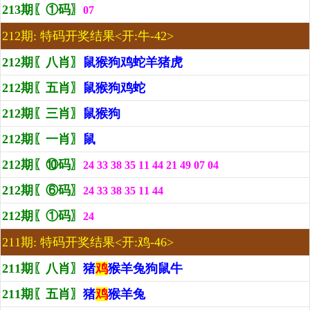
213期〖①码〗
07
212期: 特码开奖结果<开:牛-42>
212期〖八肖〗
鼠猴狗鸡蛇羊猪虎
212期〖五肖〗
鼠猴狗鸡蛇
212期〖三肖〗
鼠猴狗
212期〖一肖〗
鼠
212期〖⑩码〗
24 33 38 35 11 44 21 49 07 04
212期〖⑥码〗
24 33 38 35 11 44
212期〖①码〗
24
211期: 特码开奖结果<开:鸡-46>
211期〖八肖〗
猪
鸡
猴羊兔狗鼠牛
211期〖五肖〗
猪
鸡
猴羊兔