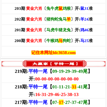
203期
黄金六肖
〔
兔牛虎
鼠
鸡猴
〕开:
鼠31
准
202期
黄金六肖
〔
猪狗蛇兔马
羊
〕开:
羊24
准
201期
黄金六肖
〔
马虎牛猪龙兔
〕开:
鸡46
准
200期
黄金六肖
〔
牛猴鸡
马
狗蛇
〕开:
马25
准
记住本网址hlc3650.com
219期:
平特一尾
【
09-19-29-39-49尾
】
开:
00-00-00-00-00-00-00
218期:
平特一尾
【
01-11-21-
31
-41尾
】
开:
16-31-29-46-25-38-13
217期:
平特一尾
【
07-
17
-27-37-47尾
】