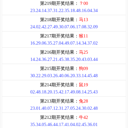
第219期开奖结果：
？00
23.24.14.37.31.22.35.18.48.16.04.34
第218期开奖结果：
马13
24.02.42.27.49.30.07.06.17.08.32.09
第217期开奖结果：
猴11
16.29.06.35.27.04.49.07.14.34.37.02
第216期开奖结果：
马25
14.24.36.27.21.45.38.35.20.43.03.44
第215期开奖结果：
狗09
30.22.29.03.26.40.06.20.33.14.45.48
第214期开奖结果：
鼠19
02.48.18.20.15.42.17.49.08.14.25.43
第213期开奖结果：
兔28
23.01.40.07.12.31.27.05.24.30.02.48
第212期开奖结果：
牛42
35.34.05.46.44.17.41.04.02.45.36.01