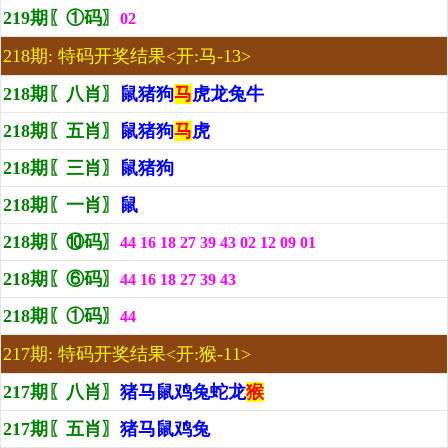
219期〖①码〗
02
218期: 特码开奖结果<开:马-13>
218期〖八肖〗
鼠猪狗
马
虎龙兔牛
218期〖五肖〗
鼠猪狗
马
虎
218期〖三肖〗
鼠猪狗
218期〖一肖〗
鼠
218期〖⑩码〗
44 16 18 27 39 43 02 12 09 01
218期〖⑥码〗
44 16 18 27 39 43
218期〖①码〗
44
217期: 特码开奖结果<开:猴-11>
217期〖八肖〗
猪马鼠鸡兔蛇龙
猴
217期〖五肖〗
猪马鼠鸡兔