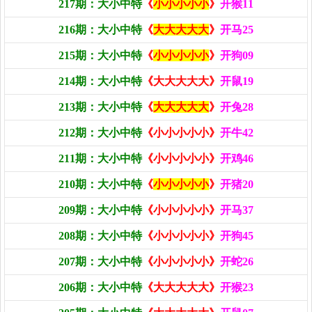
217期：大小中特
《
小
小
小
小
小
》
开猴11
216期：大小中特
《
大
大
大
大
大
》
开马25
215期：大小中特
《
小
小
小
小
小
》
开狗09
214期：大小中特
《大大大大大》
开鼠19
213期：大小中特
《
大
大
大
大
大
》
开兔28
212期：大小中特
《小小小小小》
开牛42
211期：大小中特
《小小小小小》
开鸡46
210期：大小中特
《
小
小
小
小
小
》
开猪20
209期：大小中特
《小小小小小》
开马37
208期：大小中特
《小小小小小》
开狗45
207期：大小中特
《小小小小小》
开蛇26
206期：大小中特
《大大大大大》
开猴23