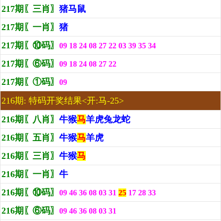
217期〖三肖〗
猪马鼠
217期〖一肖〗
猪
217期〖⑩码〗
09 18 24 08 27 22 03 39 35 34
217期〖⑥码〗
09 18 24 08 27 22
217期〖①码〗
09
216期: 特码开奖结果<开:马-25>
216期〖八肖〗
牛猴
马
羊虎兔龙蛇
216期〖五肖〗
牛猴
马
羊虎
216期〖三肖〗
牛猴
马
216期〖一肖〗
牛
216期〖⑩码〗
09 46 36 08 03 31
25
17 28 33
216期〖⑥码〗
09 46 36 08 03 31