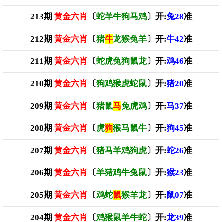
213期
黄金六肖
〔
蛇羊牛狗马鸡
〕开:
兔28
准
212期
黄金六肖
〔
猪
牛
龙猴兔羊
〕开:
牛42
准
211期
黄金六肖
〔
蛇虎兔狗鼠龙
〕开:
鸡46
准
210期
黄金六肖
〔
狗鸡猴虎蛇鼠
〕开:
猪20
准
209期
黄金六肖
〔
猪鼠
马
兔虎鸡
〕开:
马37
准
208期
黄金六肖
〔
虎
狗
猴马鼠牛
〕开:
狗45
准
207期
黄金六肖
〔
猪马羊鸡狗虎
〕开:
蛇26
准
206期
黄金六肖
〔
羊猪鸡牛兔鼠
〕开:
猴23
准
205期
黄金六肖
〔
鸡蛇
鼠
猴羊龙
〕开:
鼠07
准
204期
黄金六肖
〔
鸡猴鼠羊牛蛇
〕开:
龙39
准