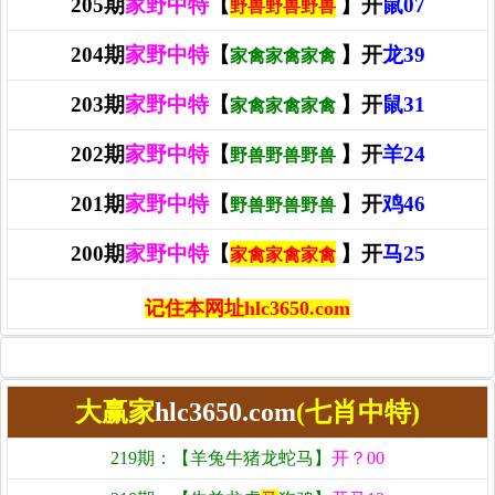
野兽
野兽
野兽
205期
家野中特
【
】开
鼠07
家禽家禽家禽
204期
家野中特
【
】开
龙39
家禽家禽家禽
203期
家野中特
【
】开
鼠31
野兽野兽野兽
202期
家野中特
【
】开
羊24
野兽野兽野兽
201期
家野中特
【
】开
鸡46
家禽
家禽
家禽
200期
家野中特
【
】开
马25
记住本网址hlc3650.com
大赢家
hlc3650.com
(七肖中特)
219期：【羊兔牛猪龙蛇马】
开？00