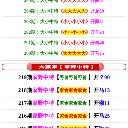
205期：大小中特
《大大大大大》
开鼠07
204期：大小中特
《
大
大
大
大
大
》
开龙39
203期：大小中特
《小小小小小》
开鼠31
202期：大小中特
《
小
小
小
小
小
》
开羊24
201期：大小中特
《小小小小小》
开鸡46
200期：大小中特
《
大
大
大
大
大
》
开马25
野兽野兽野兽
219期
家野中特
【
】开
？00
家禽
家禽
家禽
218期
家野中特
【
】开
马13
家禽家禽家禽
217期
家野中特
【
】开
猴11
家禽
家禽
家禽
216期
家野中特
【
】开
马25