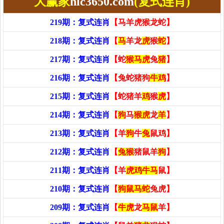
大赢家
hlc3650.com
(复式连肖)
219期：复式连肖
【马羊虎猴龙蛇】
218期：复式连肖
【
马
羊龙
虎
猴
蛇
】
217期：复式连肖
【蛇
猴
马
虎
兔
猪
】
216期：复式连肖
【兔蛇猪狗
牛
鸡
】
215期：复式连肖
【蛇猪羊
鸡
猴
虎
】
214期：复式连肖
【
狗
马
猴
虎
龙
羊
】
213期：复式连肖
【羊
狗
牛
兔
鼠鸡】
212期：复式连肖
【
兔
猴
猪鼠羊
狗
】
211期：复式连肖
【羊
虎
鸡
牛
马
鼠】
210期：复式连肖
【
狗
鼠
马
蛇
兔虎】
209期：复式连肖
【
牛
虎
龙
马
鼠
羊】