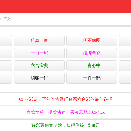
正文
>
传真二肖
四不像图
一肖一码
挂牌单双
六合宝典
一肖必中
稳赚一肖
一肖一码
CP77彩票，下注香港澳门台湾六合彩的最佳选择
存款简单，提款快速，买澳彩就上CP4.cc
好彩票信誉老站，值得信赖+送38元