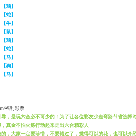
肖
【鸡】
肖
【蛇】
肖
【牛】
肖
【鼠】
肖
【鸡】
肖
【蛇】
肖
【马】
肖
【狗】
肖
【马】
om/
福利彩票
引导，是玩六合必不可少的！为了让各位彩友少走弯路节省选择
报，真金不怕火炼行动起来走出六合精彩人
做的，大家一定要珍惜，不要错过了，觉得可以的花，也可以介