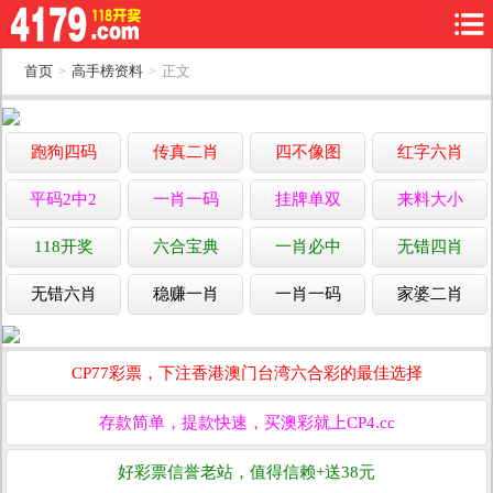
首页
高手榜资料
正文
>
>
跑狗四码
传真二肖
四不像图
红字六肖
平码2中2
一肖一码
挂牌单双
来料大小
118开奖
六合宝典
一肖必中
无错四肖
无错六肖
稳赚一肖
一肖一码
家婆二肖
CP77彩票，下注香港澳门台湾六合彩的最佳选择
存款简单，提款快速，买澳彩就上CP4.cc
好彩票信誉老站，值得信赖+送38元